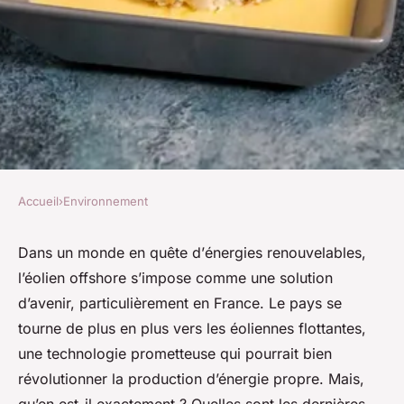
Accueil
›
Environnement
ENVIRONNEMENT
Quelles sont les dernières
Dans un monde en quête d’
énergies
renouvelables,
l’éolien offshore s’impose comme une solution
avancées en matière
d’avenir, particulièrement en France. Le pays se
d'éoliennes flottantes pour
tourne de plus en plus vers les éoliennes flottantes,
l'énergie offshore ?
une technologie prometteuse qui pourrait bien
révolutionner la production d’énergie propre. Mais,
Arthur
•
17 janvier 2024
•
5 min de lecture